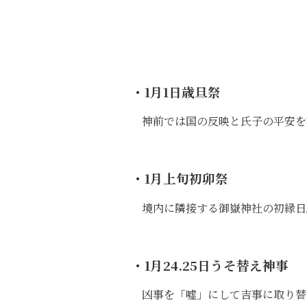
・1月1日
歳旦祭
神前では国の反映と氏子の平安を
・1月上旬
初卯祭
境内に隣接する御嶽神社の初縁日
・1月24.25日
うそ替え神事
凶事を「嘘」にして吉事に取り替