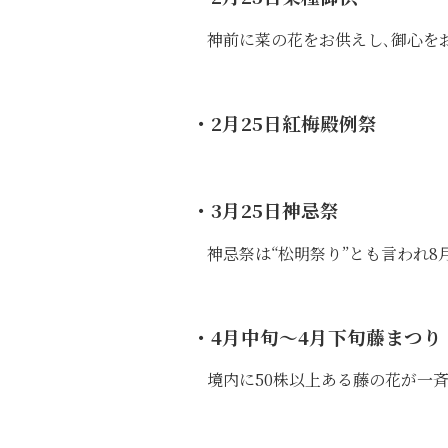
神前に菜の花をお供えし､御心を
・2月25日
紅梅殿例祭
・3月25日
神忌祭
神忌祭は“松明祭り”とも言われ
・4月中旬〜4月下旬
藤まつり
境内に50株以上ある藤の花が一