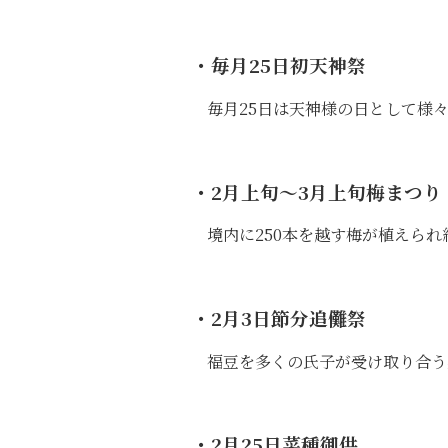
・毎月25日
初天神祭
毎月25日は天神様の日として様
・2月上旬〜3月上旬
梅まつり
境内に250本を越す梅が植えら
・2月3日
節分追儺祭
福豆を多くの氏子が受け取り合う
・2月25日
菜種御供