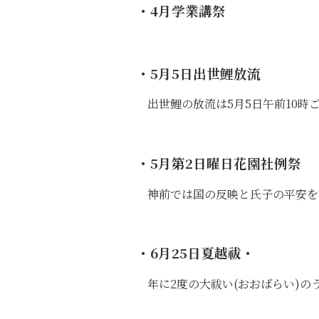
・4月
学業講祭
・5月5日
出世鯉放流
出世鯉の放流は5月5日午前10
・5月第2日曜日
花園社例祭
神前では国の反映と氏子の平安を
・6月25日
夏越祓・
年に2度の大祓い(おおばらい)の