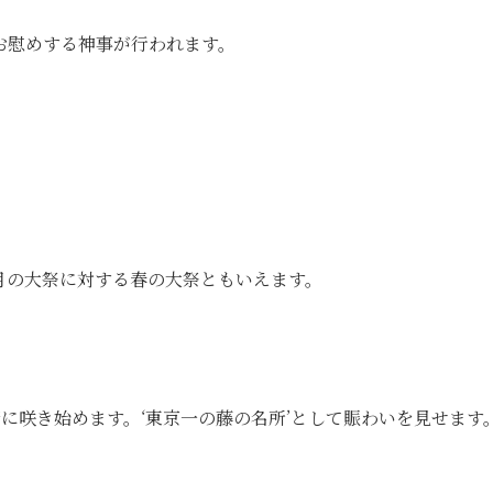
お慰めする神事が行われます。
8月の大祭に対する春の大祭ともいえます。
斉に咲き始めます。‘東京一の藤の名所’として賑わいを見せます